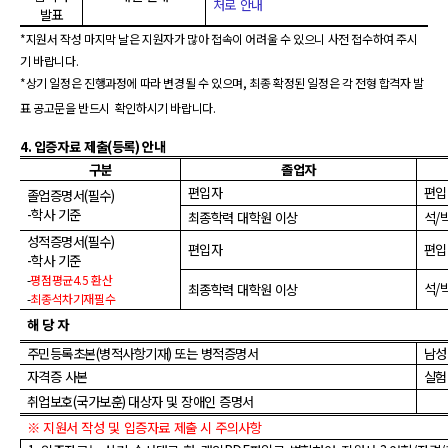
처로 안내
발표
*
지원서 작성 마지막 날은 지원자가 많아 접속이 어려울 수 있으니 사전 접수하여 주시
기 바랍니다
.
*
상기 일정은 진행과정에 따라 변경될 수 있으며
,
최종 확정된 일정은 각 전형 합격자 발
표 공고문을 반드시
확인하시기 바랍니다
.
4.
입증자료 제출
(
등록
)
안내
구분
졸업자
편입자
편입
졸업증명서
(
필수
)
-
학사 기준
최종학력 대학원 이상
석
/
성적증명서
(
필수
)
편입자
편입
-
학사 기준
-
평점평균
4.5
환산
석
/
최종학력 대학원 이상
-
최종
석차기재필수
해 당 자
주민등록초본
(
병적사항기재
)
또는 병적증명서
남성
자격증 사본
실험
취업보호
(
국가보훈
)
대상자 및 장애인 증명서
※ 지원서 작성 및 입증자료 제출
시 주의사항