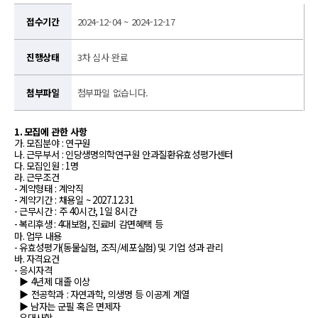
접수기간
2024-12-04 ~ 2024-12-17
진행상태
3차 심사 완료
첨부파일
첨부파일 없습니다.
1.
모집에 관한 사항
가
.
모집분야
:
연구원
나
.
근무부서
:
인당생명의학연구원 안과질환유효성평가센터
다
.
모집인원
: 1
명
라
.
근무조건
-
계약형태
:
계약직
-
계약기간
:
채용일
~ 2027.12.31
-
근무시간
:
주
40
시간
, 1
일
8
시간
-
복리후생
: 4
대보험
,
진료비 감면혜택 등
마
.
업무 내용
-
유효성평가
(
동물실험
,
조직
/
세포실험
)
및 기업 성과 관리
바
.
자격요건
-
응시자격
▶
4
년제 대졸 이상
▶
전공학과
:
자연과학
,
의생명 등 이공계 계열
▶
남자는 군필 혹은 면제자
-
우대사항