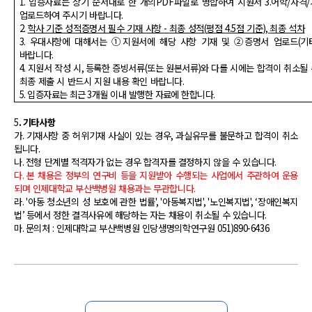
1.
입증자료는 상기 순서대로 한 개의
PDF
파일로 병합하여 지원서
3.
어학
/
자격
/
업로드하여 주시기 바랍니다
.
2.
학사 기준 성적증명서 필수 기재 사항
-
최종 성적
(
평점
4.5
점 기준
),
최종 석차
3.
우대사항에 대해서는 ①지원서에 해당 사항 기재 및
②증명서 업로드
(
기
바랍니다
.
4.
지원서 작성 시
,
등록한 증빙서류
(
또는 원본서류
)
와 다를 시에는 합격이 취소될
최종 제출 시 반드시 지원 내용 확인 바랍니다
.
5.
입증자료는 최근
3
개월 이내 발행한 자료에 한합니다
.
5
.
기타사항
가
.
기재사항 중 허위기재 사실이 있는 경우
,
과실유무를 불문하고 합격이 취소
됩니다
.
나
.
전형 단계별 적격자가 없는 경우 합격자를 결정하지 않을 수 있습니다
.
다
.
본 채용은 정부의 연구비 등을 지원받아 수행되는 사업에서 주관하여 운용
되며 인제대학교 부산백병원 채용과는 무관합니다
.
라
. '
아동 청소년의 성 보호에 관한 법률
', '
아동복지법
', '
노인복지법
', ‘
장애인복지
법
’
등에서 정한 결격사유에 해당하는 자는 채용이 취소될 수 있습니다
.
마
.
문의처
:
인제대학교 부산백병원 인당생명의학연구원
051)890-6436