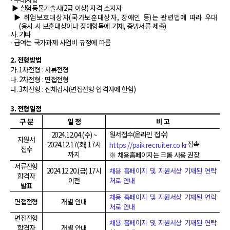
▶
실험동물기술사
(2
급 이상
)
자격 소지자
▶
취업보호대상자
(
국가보훈대상자
,
장애인 등
)
는 관련법에 따라 우대
(
응시 시 보훈대상이나 장애항목에 기재
,
증빙서류 제출
)
사
.
기타
-
급여는 국가과제 사업비 규정에 따름
2.
전형방법
가
. 1
차전형
:
서류전형
나
. 2
차전형
:
면접전형
다
. 3
차전형
:
신체검사
(
면접전형 합격자에 한함
)
3.
전형일정
구 분
일 정
비 고
원서접수
(
온라인 접수
)
2024.12.04.(
수
) ~
지원서
접속
2024.12.17(
화
) 17
시
https://paik.recruiter.co.kr
접수
까지
※ 채용홈페이지는 크롬 사용 권장
서류전형
2024.12.20.(
금
) 17
시
채용 홈페이지 및 지원서상 기재된 연락
합격자
이전
처로 안내
발표
채용 홈페이지 및 지원서상 기재된 연락
면접전형
개별 안내
처로 안내
면접전형
채용 홈페이지 및 지원서상 기재된 연락
합격자
개별 안내