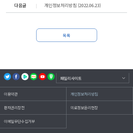
다음글
개인정보처리방침 (2022.06.23)
목록
백중앙의료원
패밀리사이트
부산백병원
이용약관
개인정보처리방침
상계백병원
일산백병원
환자권리장전
의료정보윤리헌장
해운대백병원
인제대학교
이메일무단수집거부