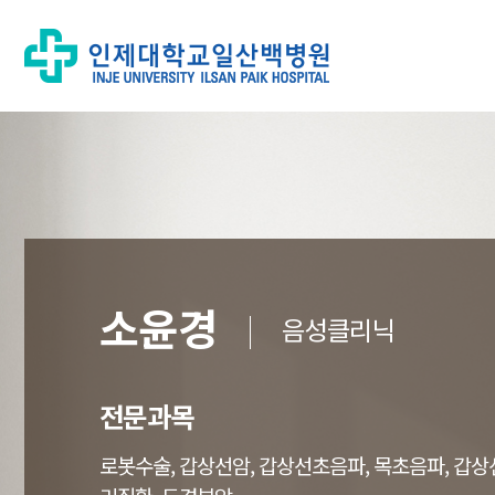
소윤경
음성클리닉
전문과목
로봇수술, 갑상선암, 갑상선초음파, 목초음파, 갑상