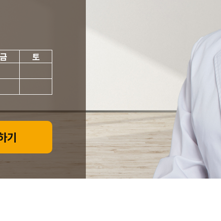
금
토
하기