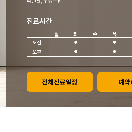
리질환, 두경부암
진료시간
월
화
수
목
오전
오후
전체진료일정
예약