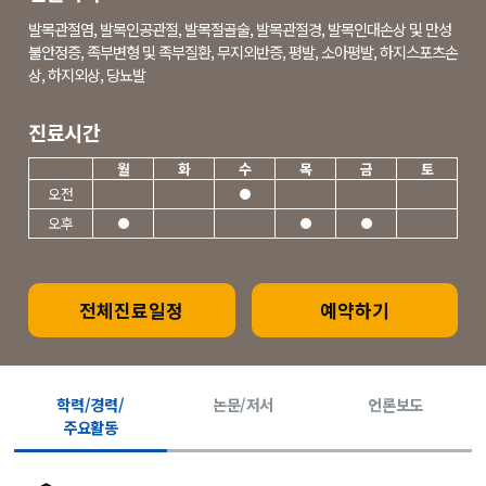
발목관절염, 발목인공관절, 발목절골술, 발목관절경, 발목인대손상 및 만성
불안정증, 족부변형 및 족부질환, 무지외반증, 평발, 소아평발, 하지스포츠손
상, 하지외상, 당뇨발
진료시간
월
화
수
목
금
토
오전
오후
전체진료일정
예약하기
학력/경력/
논문/저서
언론보도
주요활동