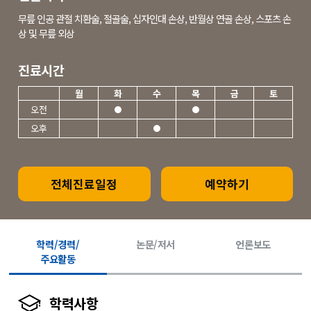
무릎 인공 관절 치환술, 절골술, 십자인대 손상, 반월상 연골 손상, 스포츠 손
상 및 무릎 외상
진료시간
월
화
수
목
금
토
오전
오후
전체진료일정
예약하기
학력/경력/
논문/저서
언론보도
주요활동
학력사항