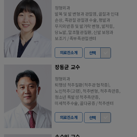
정형외과
발목 및 발 변형과 관절염, 골절과 인대
손상, 족관절 관절경 수술, 평발과
무지외반증 및 발가락 변형, 발저림,
당뇨발, 말초혈관질환, 신발 보정과
보조기 / 족부족관절센터
의료진소개
선택
장동균 교수
정형외과
퇴행성 척추질환(척추관 협착증),
노인척추(고령), 척추변형, 척추측만증,
청소년 특발성 척추측만증,
미세척추수술, 골다공증 / 척추센터
의료진소개
선택
손수인 교수