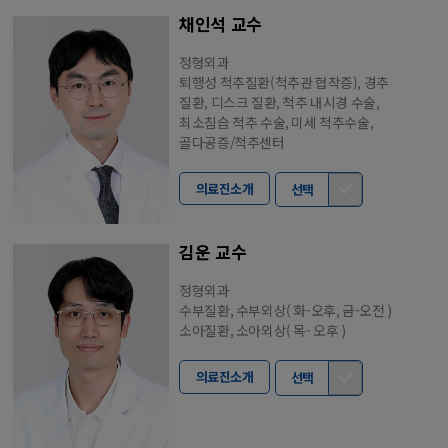
채인석 교수
정형외과
퇴행성 척추질환(척추관 협착증), 경추
질환, 디스크 질환, 척추 내시경 수술,
최소침습 척추 수술, 미세 척추수술,
골다공증/척추센터
의료진소개
선택
김운 교수
정형외과
수부질환, 수부외상( 화-오후, 금-오전 )
소아질환, 소아외상( 목- 오후 )
의료진소개
선택