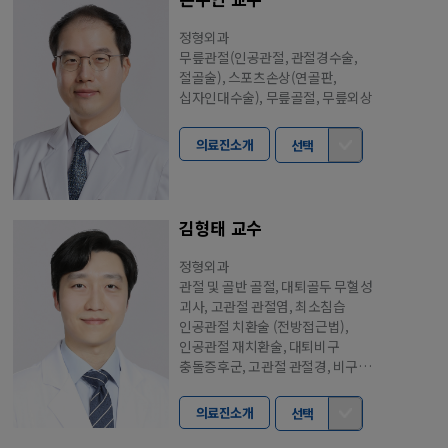
정형외과
무릎관절(인공관절, 관절경수술,
절골술), 스포츠손상(연골판,
십자인대수술), 무릎골절, 무릎외상
의료진소개
선택
김형태 교수
정형외과
관절 및 골반 골절, 대퇴골두 무혈성
괴사, 고관절 관절염, 최소침습
인공관절 치환술 (전방접근법),
인공관절 재치환술, 대퇴비구
충돌증후군, 고관절 관절경, 비구
이형성증, 비구 주위 절골술, 골다공증
의료진소개
선택