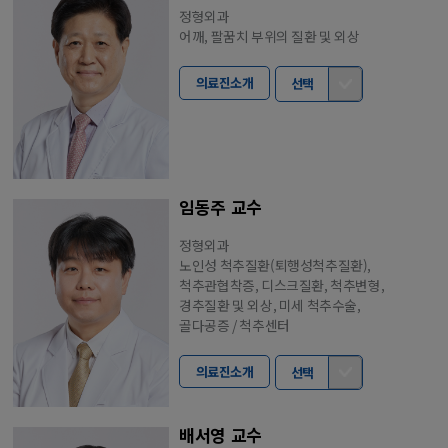
정형외과
어깨, 팔꿈치 부위의 질환 및 외상
의료진소개
선택
임동주 교수
정형외과
노인성 척추질환(퇴행성척추질환),
척추관협착증, 디스크질환, 척추변형,
경추질환 및 외상, 미세 척추수술,
골다공증 / 척추센터
의료진소개
선택
배서영 교수