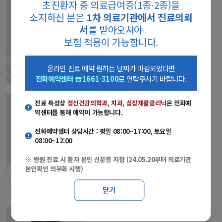
초진환자 중 의료급여증(1종∙2종)을
정형외과
고관절(엉덩이관절), 골반, 골다공증
소지하신 분은
1차 의료기관에서 진료의뢰
서
를 받아오셔야
의료진소개
선택
보험 적용이 가능합니다.
온라인 진료 예약 원하는 날짜가 마감되었다면
전화예약센터 ☎1661-3100
로 연락주시기 바랍니다.
정형진 교수
진료 특성상
정신건강의학과, 치과, 심장재활클리닉
은 전화예
약센터를 통해 예약이 가능합니다.
정형외과
발목 및 발의 변형, 관절염, 외상,
전화예약센터 상담시간 : 평일 08:00~17:00, 토요일
스포츠손상, 당뇨발 및 말초혈관 질환 /
08:00~12:00
족부족관절센터
※ 병원 진료 시 환자 본인 신분증 지참 (24.05.20부터 의료기관
본인확인 의무화 시행)
의료진소개
선택
닫기
염재광 교수