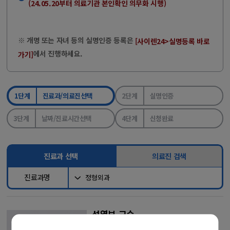
(24.05.20부터 의료기관 본인확인 의무화 시행)
※ 개명 또는 자녀 등의 실명인증 등록은
[사이렌24>실명등록 바로
에서 진행하세요.
가기]
1단계
진료과/의료진선택
2단계
실명인증
3단계
날짜/진료시간선택
4단계
신청완료
진료과 선택
의료진 검색
진료과명
성열보 교수