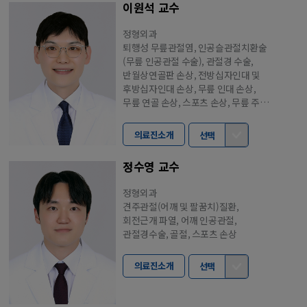
이원석 교수
정형외과
퇴행성 무릎관절염, 인공슬관절치환술
(무릎 인공관절 수술), 관절경 수술,
반월상연골판 손상, 전방십자인대 및
후방십자인대 손상, 무릎 인대 손상,
무릎 연골 손상, 스포츠 손상, 무릎 주변
골절 및 외상
의료진소개
선택
정수영 교수
정형외과
견주관절(어깨 및 팔꿈치)질환,
회전근개 파열, 어깨 인공관절,
관절경수술, 골절, 스포츠 손상
의료진소개
선택