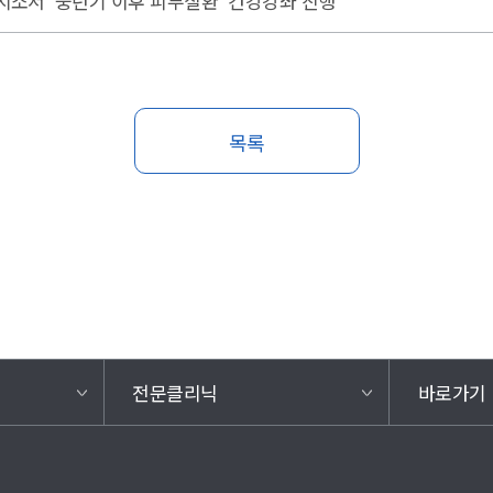
지소서 '중년기 이후 피부질환' 건강강좌 진행
목록
전문클리닉
바로가기