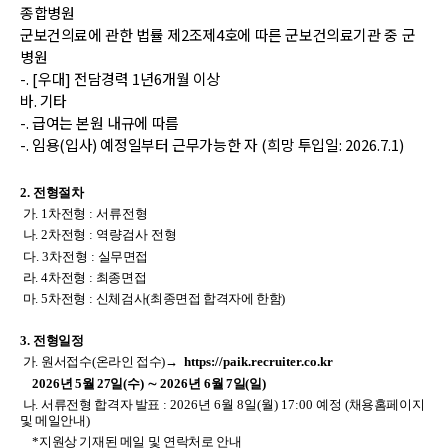
종합병원
군보건의료에 관한 법률 제
2
조제
4
호에 따른 군보건의료기관 중 군
병원
-.
[
우대
]
전담경력
1
년
6
개월 이상
바
.
기타
-.
급여는 본원 내규에 따름
-.
임용
(
입사
)
예정일부터 근무가능한 자
(
희망 투입일
: 2026.7.1)
2.
전형절차
가
. 1
차전형
: 서
류전형
나
. 2
차전형
: 역량검사 전형
다. 3차전형 :
실무면접
라
. 4
차전형
:
최종면접
마
. 5
차전형
:
신체검사
(
최종면접 합격자에 한함
)
3.
전형일정
가
.
원서접수
(
온라인 접수
)→
https://paik.recruiter.co.kr
2026
년 5월
27
일
(수
)
∼ 2026년 6
월 7
일
(일
)
나
.
서류전형 합격자 발표
: 2026년 6월 8일(월) 17:00 예정 (
채용홈페이지
및 메일안내)
*
지원상 기재된 메일 및 연락처로 안내