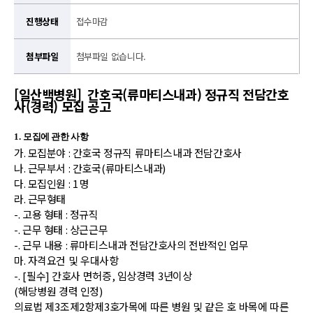
진행상태
접수마감
첨부파일
첨부파일 없습니다.
[일산백병원] 간호국(류마티스내과) 정규직 전담간호
사(경력) 모집 공고
1.
모집에 관한 사항
가
.
모집분야
:
간호국 정규직 류마티스내과 전담간호사
나
.
근무부서
:
간호국
(
류마티스내과
)
다
.
모집인원
: 1
명
라
.
근무형태
-.
고용 형태
:
정규직
-.
근무 형태
:
상근근무
-.
근무 내용
:
류마티스내과 전담간호사의 전반적인 업무
마
.
자격요건 및 우대사항
-.
[
필수
]
간호사 면허증
,
임상경력
3
년이상
(
해당병원 경력 인정
)
의료법 제
3
조제
2
항제
3
호가목에 따른 병원 및 같은 호 바목에 따른