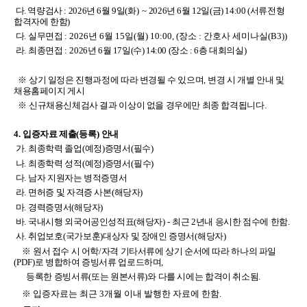
다. 역량검사 : 2026년 6월 9일(화) ~ 2026년 6월 12일(금) 14:00 (서류전형
합격자에 한함)
다
.
실무면접
: 2026년 6월 15일(월) 10:00, (장소 : 간호사 세미나실(B3))
라
.
최종면접
:
2026년 6월 17일(수) 14:00
(장소 : 6층 대회의실)
※
상기 일정은 진행과정에 따라 변경될 수 있으며
,
변경 시 개별 안내 및
채용홈페이지 게시
※
신규채용신체검사 결과 이상이 없을 경우에만 최종 합격됩니다
.
4.
입증자료 제출
(
등록
)
안내
가
.
최종학력 졸업
(
예정
)
증명서
(
필수
)
나
.
최종학력 성적
(
예정
)
증명서
(필
수
)
다
.
남자 지원자는
병적증명서
라
.
면허증 및 자격증 사본
(
해당자
)
마
.
경력증명서
(
해당자
)
바
.
국내시행 외국어공인성적표
(
해당자
) -
최근
2
년내 응시한 점수에 한함
.
사
.
취업보호
(
국가보훈
)
대상자 및 장애인 증명서
(
해당자
)
※
원서 접수 시 어학/자격 기타서류에 상기 순서에 따라 하나의 파일
(PDF)
로 병합하여 증빙서류 업로드하며
,
등록한 증빙서류
(
또는 원본서류
)
와 다를 시에는 합격이 취소됨
.
※ 입증자료는 최근 3개월 이내 발행한 자료에 한함.