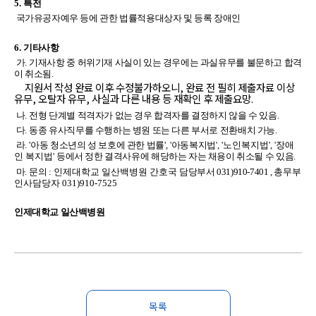
5.
특전
국가유공자예우 등에 관한 법률적용대상자 및 등록 장애인
6.
기타사항
가
.
기재사항 중 허위기재 사실이 있는 경우에는 과실유무를 불문하고 합격
이 취소됨
.
지원서 작성 완료 이후 수정불가하오니,
완료 전 필히 제출자료 이상
유무, 오탈자 유무, 사실과 다른 내용 등 재확인 후 제출요망.
나
.
전형 단계별 적격자가 없는 경우 합격자를 결정하지 않을 수 있음
.
다
.
동종 유사직무를 수행하는 병원 또는 다른 부서로 전환배치 가능.
라
. '
아동 청소년의 성 보호에 관한 법률
', '
아동복지법
', '노인복지법', '장애
인 복지법'
등에서 정한 결격사유에 해당하는 자는 채용이 취소될 수 있음
.
마
.
문의
: 인제대학교 일산백병원 간호국
담당부서 031)910-7401 ,
총무부
인사담당자 031)910-7525
인제대학교 일산백병원
목록