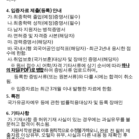
(
)
4.
입증자료 제출
등록
안내
.
(
)
(
)
가
최종학력 졸업
예정
증명서
필수
.
(
)
(
)
나
최종학력 성적
예정
증명서
필수
.
다
남자 지원자는
병적증명서
.
(
)
라
면허증 및 자격증 사본
해당자
.
(
)
마
경력증명서
해당자
.
(
) -
2
바
국내시행 외국어공인성적표
해당자
최근
년내 응시한 점
.
수에 한함
.
(
)
(
)
사
취업보호
국가보훈
대상자 및 장애인 증명서
해당자
/
하나
※
원서 접수 시 어학
자격 기타서류에 상기 순서에 따라
의 파일
(PDF)
로 병합
,
하여 증빙서류 업로드하며
(
)
등록한 증빙서류
또는 원본서류
와 다를 시에는 합격이 취소
.
됨
3
.
※ 입증자료는 최근
개월 이내 발행한 자료에 한함
5.
특전
국가유공자예우 등에 관한 법률적용대상자 및 등록 장애인
6.
기타사항
.
가
기재사항 중 허위기재 사실이 있는 경우에는 과실유무를 불
.
문하고 합격이 취소됨
지원서 작성 완료 이후 원칙적으로 수정불가하오니,
완료 전 필히 제
출자료 이상유무, 오탈자 유무, 사실과 다른 내용 등 재확인 후