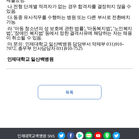
제출요망.
.
나
전형 단계별 적격자가 없는 경우 합격자를 결정하지 않을 수
.
있음
.
다
동종 유사직무를 수행하는 병원 또는 다른 부서로 전환배치
.
가능
. '
', '
', '
라
아동 청소년의 성 보호에 관한 법률
아동복지법
노인복지
', '
'
법
장애인 복지법
등에서 정한 결격사유에 해당하는 자는 채용
.
이 취소될 수 있음
.
:
마
문의
인제대학교 일산백병원
담당부서
약제부 031)910-
7072,
총무부 인사담당자
031)910-7525
인제대학교 일산백병원
목록
인제대학교백병원 SNS