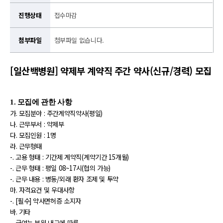
진행상태
접수마감
첨부파일
첨부파일 없습니다.
[일산백병원] 약제부 계약직 주간 약사(신규/경력) 모집
1.
모집에 관한 사항
가
.
모집분야
:
주간계약직약사
(
평일
)
나
.
근무부서
:
약제부
다
.
모집인원
: 1
명
라
.
근무형태
-.
고용 형태
:
기간제 계약직
(
계약기간
15
개월
)
-.
근무 형태
:
평일
08~17
시
(
협의 가능
)
-.
근무 내용
:
병동
/
외래 환자 조제 및 투약
마
.
자격요건 및 우대사항
-.
[
필수
]
약사면허증 소지자
바
.
기타
-.
급여는 본원 내규에 따름