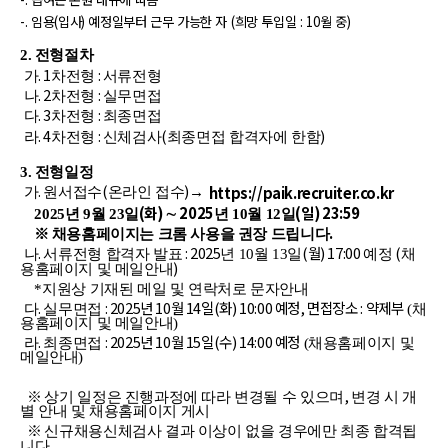
-.
임용
(
입사
)
예정일부터 근무 가능한 자
(
희망 투입일
: 10
월 중
)
2.
전형절차
. 1
:
가
차전형
서류전형
. 2
:
나
차전형
실무면접
. 3
:
다
차전형
최종면접
. 4
:
(
)
라
차전형
신체검사
최종면접 합격자에 한함
3.
전형일정
.
(
)
https://paik.recruiter.co.kr
가
원서접수
온라인 접수
→
(화
)
2025
(일
) 23:59
2025
년 9월 23일
∼
년 10월 12일
.
※
채용홈페이지는 크롬 사용을 권장 드립니다
.
: 2025
(월
) 17:00
(
나
서류전형 합격자 발표
년 10월 13일
예정
채
)
용홈페이지 및 메일안내
*
지원상 기재된 메일 및 연락처로 문자안내
.
: 2025년 10월 14일(화) 10:00 예정, 면접장소 : 약제부
다
실무면접
(
채
용홈페이지 및 메일안내
)
.
: 2025년 10월 15일(수) 14:00 예정
라
최종면접
(
채용홈페이지 및
메일안내
)
,
※
상기 일정은 진행과정에 따라 변경될 수 있으며
변경 시 개
별 안내 및 채용홈페이지 게시
※
신규채용신체검사 결과 이상이 없을 경우에만 최종 합격됩
.
니다