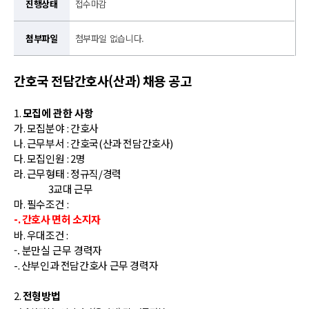
진행상태
접수마감
첨부파일
첨부파일 없습니다.
간호국 전담간호사(산과)
채용 공고
1.
모집에 관한 사항
가
.
모집분야
: 간호사
나
.
근무부서
: 간호국(산과 전담간호사)
다
.
모집인원
: 2
명
라
.
근무형태
:
정규직
/경력
3교대 근무
마
.
필수조건
:
-. 간호사 면허 소지자
바. 우대조건 :
-. 분만실 근무 경력자
-. 산부인과 전담간호사 근무 경력자
2.
전형방법