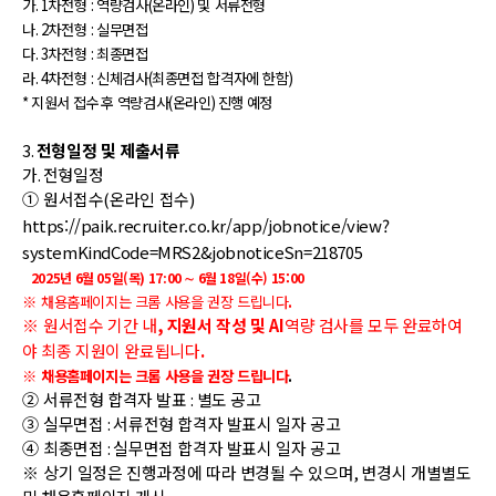
가
. 1
차전형
:
역량검사
(
온라인
)
및 서류전형
나
. 2
차전형
:
실무면접
다
. 3
차전형
:
최종면접
라
. 4
차전형
:
신체검사
(
최종면접 합격자에 한함
)
* 지원서 접수 후 역량검사(온라인) 진행 예정
3.
전형일정 및 제출서류
가
.
전형일정
①
원서접수
(
온라인 접수
)
https://paik.recruiter.co.kr/app/jobnotice/view?
systemKindCode=MRS2&jobnoticeSn=218705
2025
년
6
월 05
일(목
) 17:00
∼ 6월 18일(수) 15:00
※
채용홈페이지는 크롬 사용을 권장 드립니다
.
※
원서접수 기간 내
,
지원서 작성 및
AI
역량 검사를 모두 완료하여
야 최종 지원이 완료됩니다
.
※
채용홈페이지는 크롬 사용을 권장 드립니다
.
②
서류전형 합격자 발표
:
별도 공고
③
실무면접
:
서류전형 합격자 발표시 일자 공고
④
최종면접
:
실무면접 합격자 발표시 일자 공고
※
상기 일정은 진행과정에 따라 변경될 수 있으며
,
변경시 개별별도