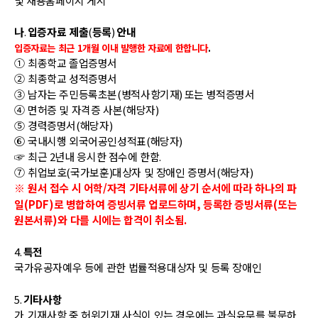
및 채용홈페이지 게시
나
.
입증자료 제출
(
등록
)
안내
입증자료는 최근
1
개월 이내 발행한 자료에 한합니다
.
①
최종학교 졸업증명서
②
최종학교 성적증명서
③
남자는 주민등록초본
(
병적사항기재
)
또는 병적증명서
④
면허증 및 자격증 사본
(
해당자
)
⑤
경력증명서
(
해당자
)
⑥
국내시행 외국어공인성적표
(
해당자
)
☞
최근
2
년내 응시한 점수에 한함
.
⑦
취업보호
(
국가보훈
)
대상자 및 장애인 증명서
(
해당자
)
※
원서 접수 시 어학/자격 기타서류에 상기 순서에 따라 하나의 파
일
(PDF)
로 병합하여 증빙서류 업로드하며
,
등록한 증빙서류
(
또는
원본서류
)
와 다를 시에는 합격이 취소됨
.
4.
특전
국가유공자예우 등에 관한 법률적용대상자 및 등록 장애인
5.
기타사항
가
.
기재사항 중 허위기재 사실이 있는 경우에는 과실유무를 불문하