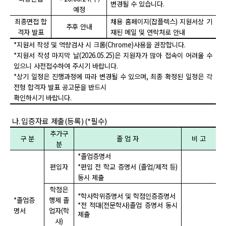
변경될 수 있습니다
.
예정
최종면접 합
채용 홈페이지
(
잡플렉스
)
지원서상 기
추후 안내
격자 발표
재된 메일 및 연락처로 안내
*
지원서 작성 및 역량검사 시 크롬
(Chrome)
사용을 권장합니다
.
*
지원서 작성 마지막 날
(2026.05.25)
은 지원자가 많아 접속이 어려울 수
있으니 사전접수하여 주시기 바랍니다
.
*
상기 일정은 진행과정에 따라 변경될 수 있으며
,
최종 확정된 일정은 각
전형 합격자 발표 공고문을 반드시
확인하시기 바랍니다
.
나
.
입증자료 제출
(
등록
) (
*
필수
)
추가구
구 분
졸 업 자
비 고
분
*
졸업증명서
편입자
*
편입 전 학교 증명서
(
졸업
/
제적 등
)
동시 제출
학점은
*
학사학위증명서 및 학점인증증명서
*
졸업증
행제 졸
*
전 적대
(
전문학사
)
졸업 증명서 동시
명서
업자
(
학
제출
사
)