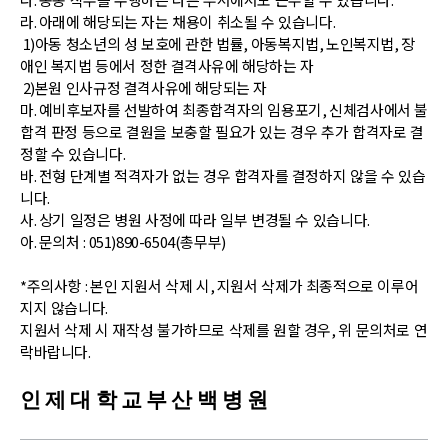
라
.
아래에 해당되는 자는 채용이 취소될 수 있습니다
.
1)
아동 청소년의 성 보호에 관한 법률
,
아동복지법
,
노인복지법
,
장
애인 복지법 등에서
정한 결격사유에 해당하는 자
2)
본원 인사규정 결격사유에 해당되는 자
마
.
예비후보자를 선발하여 최종합격자의 임용포기
,
신체검사에서 불
합격 판정 등으로 결원을
보충할 필요가 있는 경우 추가 합격자로 결
정할 수 있습니다
.
바
.
전형 단계별 적격자가 없는 경우 합격자를 결정하지 않을 수 있습
니다
.
사
.
상기 일정은 병원 사정에 따라 일부 변경될 수 있습니다
.
아
.
문의처
: 051)890-6504(
총무부
)
*
주의사항
:
본인 지원서 삭제 시
,
지원서 삭제가 최종적으로 이루어
지지 않습니다
.
지원서 삭제 시 재작성 불가하므로 삭제를 원할 경우
,
위 문의처로 연
락바랍니다
.
인 제 대 학 교 부 산 백 병 원