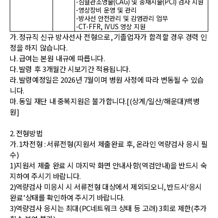
-
심혈관조영술
(CAG)
및 중재시술
(PCI)
검사 지원
-
영상장비 운영 및 관리
-
방사선 안전관리 및 감염관리 업무
-CT-FFR, IVUS
영상 지원
가
.
정규직 신규 방사선사 전형으로
,
기졸업자가 합격할 경우 경력 인
정을 하지 않습니다
.
나
.
급여는 본원 내규에 따릅니다
.
다
.
발령 후
3
개월간 시보기간 적용됩니다
.
라
.
발령예정일은
2026
년
7
월이며 병원 사정에 따라 변동될 수 있습
니다
.
마
.
동일 재단 내 중복지원은 불가합니다
.[(
상계
/
일산
/
해운대
)
백병
원
]
2.
전형방법
가
. 1
차전형
:
서류전형
(
지원서 제출완료 후
,
온라인 역량검사 응시 필
수
)
1)
지원서 제출 완료 시 마지막 화면 안내사항
(
역검안내
)
을 반드시 숙
지하여 주시기 바랍니다
.
2
)
역량검사 미응시 시
서류전형 대상에서 제외
되오니
,
반드시
‘
응시
완료
’
상태를 확인하여
주시기 바랍니다
.
3)
역량검사 응시는 최대
(PC
네트워크 상태 등 고려
)
3
회로 제한
(
추가