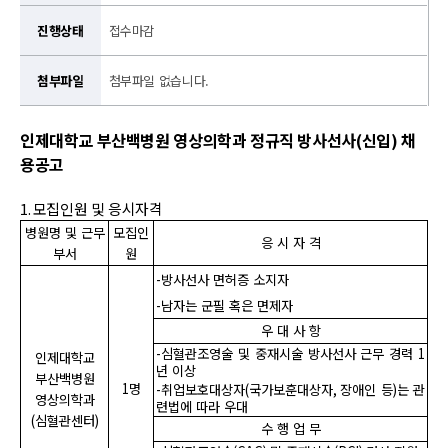
진행상태
접수마감
첨부파일
첨부파일 없습니다.
인제대학교 부산백병원 영상의학과 정규직 방사선사
(
신입
)
채
용공고
1.
모집인원 및 응시자격
병원명 및 근무
모집인
응 시 자 격
부서
원
-
방사선사 면허증 소지자
-
남자는 군필 혹은 면제자
우 대 사 항
-
심혈관조영술 및 중재시술 방사선사 근무 경력
1
인제대학교
년 이상
부산백병원
1
명
-
취업보호대상자
(
국가보훈대상자
,
장애인 등
)
는 관
영상의학과
련법에 따라 우대
(
심혈관센터
)
수 행 업 무