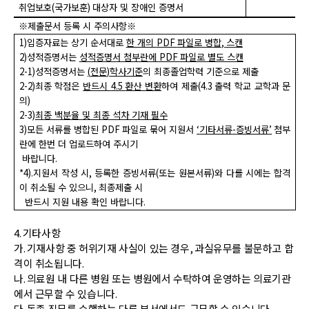
취업보호
(
국가보훈
)
대상자 및 장애인 증명서
※
제출문서 등록 시 주의사항
※
1)
입증자료
는 상기 순서대로
한 개의
PDF
파일로 병합
,
스캔
2)
성적증명서는
성적증명서 첨부란에
PDF
파일로 별도 스캔
2-1)
성적증명서는
(
전문
)
학사기준
의 최종졸업학력 기준으로 제출
2-2)
최종 학점은
반드시
4.5
환산 변환
하여 제출
(4.3
출력 학교 교학과 문
의
)
2-3)
최종 백분율 및 최종 석차 기재 필수
3)
모든 서류를 병합된
PDF
파일로 묶어 지원서
‘
기타서류
-
증빙서류
’
첨부
란에 한번 더 업로드하여
주시기
바랍니다
.
*4).
지원서 작성 시
,
등록한 증빙서류
(
또는 원본서류
)
와 다를 시에는 합격
이 취소될 수 있으니
,
최종제출
시
반드시 지원 내용 확인 바랍니다
.
4.
기타사항
가
.
기재사항 중 허위기재 사실이 있는 경우
,
과실유무를 불문하고 합
격이 취소됩니다
.
나
.
의료원 내 다른 병원 또는 병원에서 수탁하여 운영하는 의료기관
에서 근무할 수 있습니다
.
다
.
동종 직무를 수행하는 다른 부서에서도 근무할 수 있습니다
.