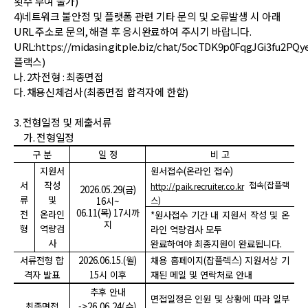
횟수 부여 불가
)
4)
네트워크 불안정 및 플랫폼 관련 기타 문의 및 오류발생 시 아래
URL
주소로 문의
,
해결 후 응시완료하여 주시기 바랍니다
.
URL:https://midasin.gitple.biz/chat/5ocTDK9p0FqgJGi3fu2PQ
플랙스
)
나
. 2
차전형
:
최종면접
다
. 채용신체검사
(
최종면접 합격자에 한함
)
3.
전형일정 및 제출서류
가
.
전형일정
구 분
일 정
비 고
지원서
원서접수
(
온라인 접수
)
서
작성
접속
(
잡플랙
http://paik.recruiter.co.kr
2026.05.29(
금
)
류
및
스
)
16
시
~
06.11(
목
) 17
시까
전
온라인
*
원사접수 기간 내 지원서 작성 및 온
지
형
역량검
라인 역량검사 모두
사
완료하여야 최종지원이 완료됩니다
.
서류전형 합
2026.06.15.(
월
)
채용 홈페이지
(
잡플렉스
)
지원서상 기
격자 발표
15
시 이후
재된 메일 및 연락처로 안내
추후 안내
면접일정은 인원 및 상황에 따라 일부
최종면접
->26.06.24(수)