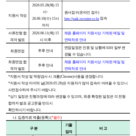
2026.05.28(
목
) 15
시
~
원서접수
(
온라인 접수
)
지원서 작성
접속
26.06.10(
수
) 15
시
http://paik.recruiter.co.kr
까지
서류전형 합
2026.06.11(
목
) 15
채용 홈페이지 지원서상 기재된 메일 및
격자 발표
시 이후
연락처로 안내
면접일정은 인원 및 상황에 따라 일부 변
추후 안내
최종면접
경될 수 있습니다
.
최종면접 합
채용 홈페이지 지원서상 기재된 메일 및
추후 안내
격자 발표
연락처로 안내
*
지원서 작성 및 역량검사 시 크롬
(Chrome)
사용을 권장합니다
.
*
지원서 작성 마지막 날
(2026.05.28)
은 지원자가 많아 접속이 어려울 수 있으니
사전접수하여 주시기 바랍니다
.
*
상기 일정은 진행과정에 따라 변경될 수 있으며
,
최종 확정된 일정은 각 전형
합격자 발표 공고문을 반드시
확인하시기 바랍니다
.
나
.
입증자료 제출
(
등록
) (
*
필수
)
기졸
구 분
비 고
업자