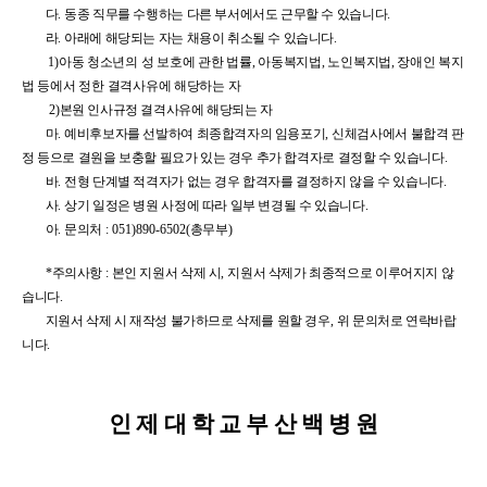
다
.
동종 직무를 수행하는 다른 부서에서도 근무할 수 있습니다
.
라
.
아래에 해당되는 자는 채용이 취소될 수 있습니다
.
1)
아동 청소년의 성 보호에 관한 법률
,
아동복지법
,
노인복지법
,
장애인 복지
법 등에서 정한 결격사유에 해당하는 자
2)
본원 인사규정 결격사유에 해당되는 자
마
.
예비후보자를 선발하여 최종합격자의 임용포기
,
신체검사에서 불합격 판
정 등으로 결원을 보충할 필요가 있는 경우 추가 합격자로 결정할 수 있습니다
.
바
.
전형 단계별 적격자가 없는 경우 합격자를 결정하지 않을 수 있습니다
.
사
.
상기 일정은 병원 사정에 따라 일부 변경될 수 있습니다
.
아
.
문의처
: 051)890-6502(
총무부
)
*
주의사항
:
본인 지원서 삭제 시
,
지원서 삭제가 최종적으로 이루어지지 않
습니다
.
지원서 삭제 시 재작성 불가하므로 삭제를 원할 경우
,
위 문의처로 연락바랍
니다
.
인 제 대 학 교 부 산 백 병 원