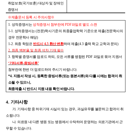
취업보호
(
국가보훈
)
대상자 및 장애인
증명서
※
제출문서 등록 시 주의사항
※
1.
성적증명서는
성적증명서 첨부란에
PDF
파일로 별도 스캔
1-1.
성적증명서는
(
전문
)
학사기준의 최종졸업학력 기준으로 제출
(
전문학사의
경우 전문학사 해당
)
1-2.
최종 학점은
반드시
4.5
환산 변환
하여 제출
(4.3
출력 학교 교학과 문의
)
2.
최종 백분율 및 최종 석차 기재 필수
3.
항목별 증명서를 업로드 하되
,
모든 서류를 병합된
PDF
파일로 묶어 지원서
‘
기타서류
-
증빙서류
’
첨부란에 한번 더 업로드하여 주시기 바랍니다
.
*4.
지원서 작성 시
,
등록한 증빙서류
(
또는 원본서류
)
와 다를 시에는 합격이 취
소될 수 있으니
,
최종제출 시 반드시 지원 내용 확인 바랍니다
.
4.
기타사항
가
.
기재사항 중 허위기재 사실이 있는 경우
,
과실유무를 불문하고 합격이 취
소됩니다
.
나
.
의료원 내 다른 병원 또는 병원에서 수탁하여 운영하는 의료기관에서 근
무할 수 있습니다
.