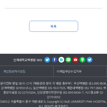
목록
인제대학교백병원 SNS
개인정보처리방침
이메일무단수집거부
문의전화 평일 08시~17시 (채용관련 문의-각 병원 총무부) : 부산백병원 051-890-6504,
상계백병원 02-950-1511, 일산백병원 031-910-7525, 해운대백병원 051-797-2663, 백
중앙의료원 02-2270-0194, 인당생명의학연구원 051-890-6436~7, 시스템오류 02-
2270-0192
(04551) 서울특별시 중구 마른내로 9, Copyright (c) INJE UNIVERSITY PAIK HOSPITAL.
ALL RIGHTS RESERVED.