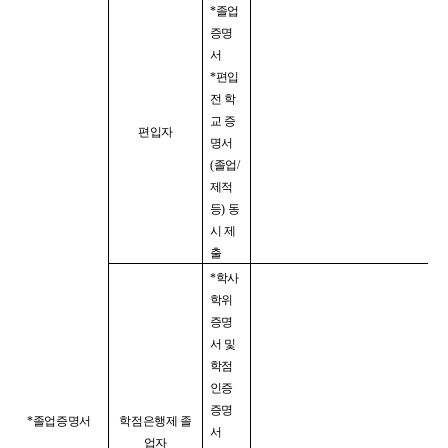
*
졸업
증명
서
*
편입
전 학
교 증
편입자
명서
(
졸업
/
제적
등
)
동
시 제
출
*
학사
학위
증명
서 및
학점
인증
증명
*
졸업증명서
학점은행제 졸
서
업자