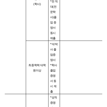
*
전 적
(
학사
)
대
(
전
문학
사
)
졸
업 증
명서
동시
제출
*
석
/
박
사 졸
업증
명서
최종학력 대학
*
학사
원이상
졸업
증명
서
동
시 제
출
*
성적
증명