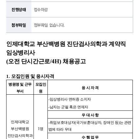
진행상태
접수마감
첨부파일
첨부파일 없습니다.
인제대학교 부산백병원 진단검사의학과 계약직
임상병리사
(
오전 단시간근로
/4H)
채용공고
1.
모집인원 및 응시자격
병원명 및 근무
모집인
응 시 자 격
부서
원
-
임상병리사 면허증 소지자
-
남자는 군필 혹은 면제자
우 대 사 항
인제대학교
-
취업보호대상자
(
국가보훈대상자
,
장애인 등
)
는 관련
부산백병원
1
명
법에 따라 우대
진단검사의학과
수 행 업 무