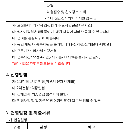
-
채혈
-
채혈접수 및 환자정보 조회
-
기타 진단검사의학과 제반 업무 등
가
.
모집분야
:
계약직 임상병리사
(
단시간근로자
4
시간
)
나
.
입사예정일은
6
월 중이며
,
병원 사정에 따라 변동될 수 있습니다
.
다
.
급여는 본원 내규에 따릅니다
.
라
.
동일 재단 내 중복지원은 불가합니다
.[(
상계
/
일산
/
해운대
)
백병원
]
마
.
근무기간
:
입사일
~ 23
개월
바
.
근무시간
:
오전
4
시간
(7
시
30
분
- 11
시
30
분
/
휴게시간 별도
)
*
근무시간은 추후 부분 조율 될 수 있습니다
.
2.
전형방법
가
. 1
차전형
:
서류전형
(
지원서 온라인 제출
)
나
. 2
차전형
:
최종면접
다
.
신체검사
(
최종면접 합격자에 한함
)
라
.
전형사항 및 일정은 병원 상황에 따라 일부 변경될 수 있음
3.
전형일정 및 제출서류
가
.
전형일정
구 분
일 정
비 고