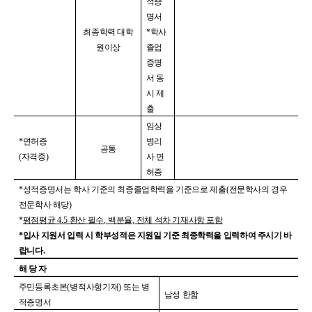
적증
명서
최종학력 대학
*
학사
원이상
졸업
증명
서 동
시 제
출
임상
*
면허증
병리
공통
(
자격증
)
사 면
허증
*
성적증명서는 학사 기준의 최종졸업학력을 기준으로 제출
(
전문학사의 경우
전문학사 해당
)
*
평점평균
4.5
환산 필수
,
백분율
,
전체 석차 기재사항 포함
*
입사 지원서 입력 시 학부성적은 지원일 기준 최종학력을 입력하여 주시기 바
랍니다
.
해 당 자
주민등록초본
(
병적사항기재
)
또는 병
남성 한함
적증명서