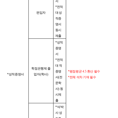
서
*
전적
편입자
대 성
적증
명서
동시
제출
*
성적
증명
서
*
전적
대 적
학점은행제 졸
증명
*
평점평균
4.5
환산 필수
*
성적증명서
업자
(
학사
)
서
(
전
*
전체 석차 기재 필수
문학
사
)
동
시제
출
*
석
/
박
사 성