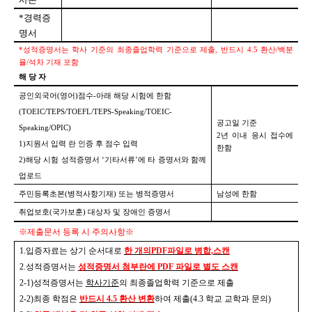
*
경력증
명서
*
성적증명서는 학사 기준의 최종졸업학력 기준으로 제출
,
반드시
4.5
환산
/
백분
율
/
석차 기재 포함
해 당 자
공인외국어
(
영어
)
점수
-
아래 해당 시험에 한함
(TOEIC/TEPS/TOEFL/TEPS-Speaking/TOEIC-
공고일 기준
Speaking/OPIC)
2
년 이내 응시 접수에
1)
지원서 입력 란 인증 후 점수 입력
한함
2)
해당 시험 성적증명서
‘
기타서류
’
에 타 증명서와 함께
업로드
주민등록초본
(
병적사항기재
)
또는 병적증명서
남성에 한함
취업보호
(
국가보훈
)
대상자 및 장애인 증명서
※
제출문서 등록 시 주의사항
※
1.
입증자료는 상기 순서대로
한 개의
PDF
파일로 병합
,
스캔
2.
성적증명서는
성적증명서 첨부란에
PDF
파일로 별도 스캔
2-1)
성적증명서는
학사기준
의 최종졸업학력 기준으로 제출
2-2)
최종 학점은
반드시
4.5
환산 변환
하여 제출
(4.3
학교 교학과 문의
)