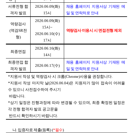
서류전형 합
2026.06.09(
화
)
채용 홈페이지 지원서상 기재된 메
격자 발표
15
시
일 및 연락처로 안내
2026.06.09(
화
)
역량검사
15
시
~
(
역검
SR
전
역량검사 미응시 시 면접전형 제외
2026.06.10(
수
)
형
)
17
시
2026.06.16(
화
)
최종면접
14
시
최종면접 합
채용 홈페이지 지원서상 기재된 메
2026.06.17(
수
)
격자 발표
일 및 연락처로 안내
*
지원서 작성 및 역량검사 시 크롬
(Chrome)
사용을 권장합니다
.
*
지원서 작성 마지막 날
(2026.06.04)
은 지원자가 많아 접속이 어려울
수 있으니 사전접수하여 주시기
바랍니다
.
*
상기 일정은 진행과정에 따라 변경될 수 있으며
,
최종 확정된 일정은
각 전형 합격자 발표 공고문을
반드시
확인하시기 바랍니다
.
나
.
입증자료 제출
(
등록
) (
*
필수
)