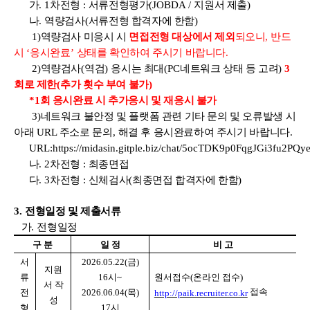
가
. 1
차전형
:
서류전형평가
(JOBDA /
지원서 제출
)
나
.
역량검사
(
서류전형 합격자에 한함
)
1)
역량검사 미응시 시
면접전형 대상에서 제외
되오니
,
반드
시
‘
응시완료
’
상태를
확인하여 주시기 바랍니다
.
2)
역량검사
(
역검
)
응시는 최대
(PC
네트워크 상태 등 고려
)
3
회로 제한
(
추가 횟수 부여 불가
)
*1
회 응시완료 시 추가응시 및 재응시 불가
3)
네트워크 불안정 및 플랫폼 관련 기타 문의 및 오류발생 시
아래
URL
주소로 문의
,
해결
후 응시완료하여 주시기 바랍니다
.
URL:https://midasin.gitple.biz/chat/5ocTDK9p0FqgJGi3fu2P
나
. 2
차전형
:
최종면접
다
. 3
차전형
:
신체검사
(
최종면접 합격자에 한함
)
3.
전형일정 및 제출서류
가
.
전형일정
구 분
일 정
비 고
서
2026.05.22(
금
)
지원
류
16
시
~
원서접수
(
온라인 접수
)
서 작
접속
전
2026.06.04(
목
)
http://paik.recruiter.co.kr
성
형
17
시