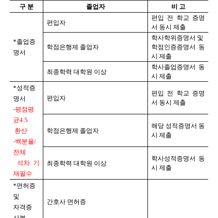
구 분
졸업자
비 고
편입 전 학교 증명
편입자
서 동시 제출
학사학위증명서 및
*
졸업증
학점은행제 졸업자
학점인증증명서 동
명서
시 제출
학사졸업증명서 동
최종학력 대학원 이상
시 제출
*
성적증
편입 전 학교 증명
편입자
명서
서 동시 제출
-
평점평
균
4.5
해당 성적증명서 동
환산
학점은행제 졸업자
시 제출
-
백분율
/
전체
학사성적증명서 동
석차 기
최종학력 대학원 이상
시 제출
재필수
*
면허증
및
간호사 면허증
자격증
사본