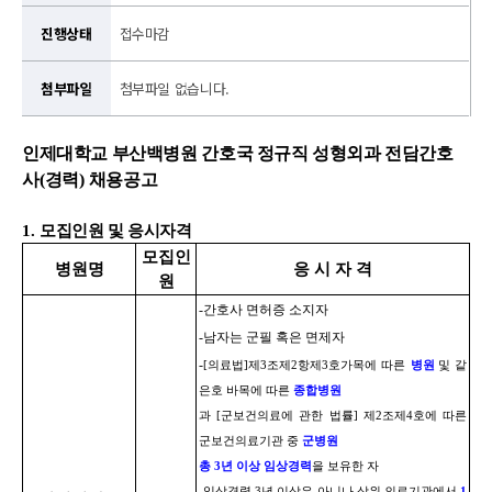
진행상태
접수마감
첨부파일
첨부파일 없습니다.
인제대학교 부산백병원 간호국 정규직 성형외과 전담
간호
사
(
경력
)
채용공고
1.
모집인원 및 응시자격
모집인
병원명
응 시 자 격
원
-
간호사 면허증 소지자
-
남자는 군필 혹은 면제자
-
[
의료법
]
제
3
조제
2
항제
3
호가목에 따른
병원
및 같
은호 바목에 따른
종합병원
과
[
군보건의료에 관한 법률
]
제
2
조제
4
호에 따른
군보건의료기관 중
군병원
총
3
년 이상 임상경력
을 보유한 자
-
임상경력
3
년 이상은 아니나 상위 의료기관에서
1