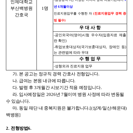
인제대학교
년
6
개월이상
부산백병원
1
명
진료지원업무를 수행한 자
(
진료지원업무 경력 증
간호국
빙 필수
)
우 대 사 항
-
공인외국어
(
영어
)
시험 우수자
(
입증자료 제출
란 확인
)
-
취업보호대상자
(
국가보훈대상자
,
장애인 등
)
는 관련법에 따라 우대
수 행 업 무
-
성형외과
진료지원 업무
가
.
본 공고는 정규직 경력 간호사 전형입니다
.
나
.
급여는 본원 내규에 따릅니다
.
다
.
발령 후
3
개월간 시보기간 적용 예정입니다
.
라
.
입사예정일은
2026
년
7
월이며 병원 사정에 따라 변동될
수 있습니다
.
마
.
동일 재단 내 중복지원은 불가합니다
.[(
상계
/
일산
/
해운대
)
백병원
]
2.
전형방법
6.