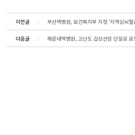
이전글
부산백병원, 보건복지부 지정 ‘지역심뇌혈
다음글
해운대백병원, 고난도 갑상선암 단일공 로