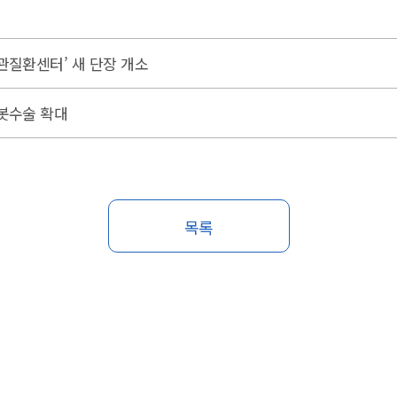
관질환센터’ 새 단장 개소
봇수술 확대
목록