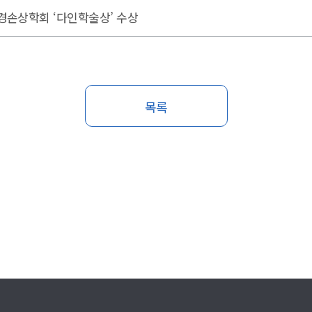
경손상학회 ‘다인학술상’ 수상
목록