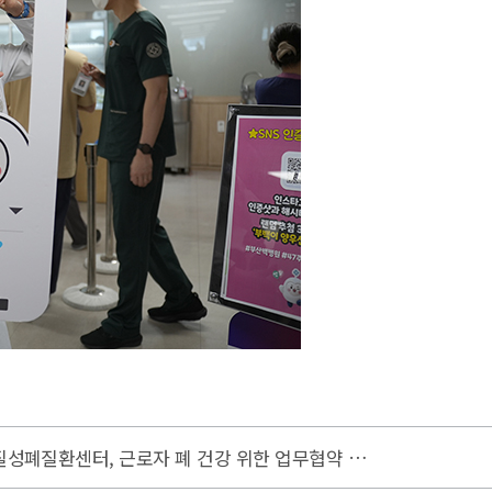
부산울산직업병안심센터 - 부산백병원 간질성폐질환센터, 근로자 폐 건강 위한 업무협약 체결