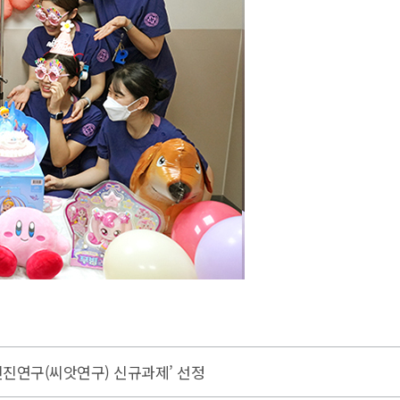
신진연구(씨앗연구) 신규과제’ 선정