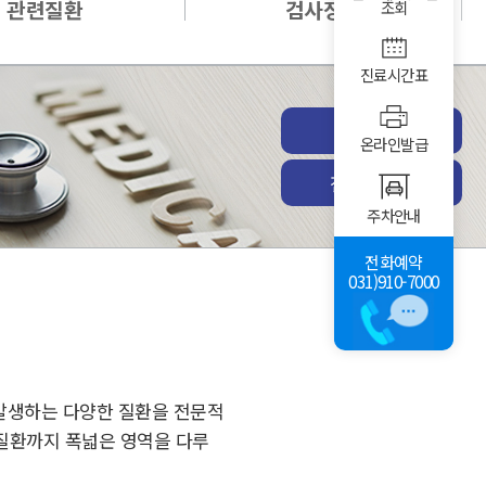
관련질환
검사정보
조회
진료시간표
진료예약
온라인발급
전체진료과
주차안내
전화예약
031)910-7000
 발생하는 다양한 질환을 전문적
뇨질환까지 폭넓은 영역을 다루