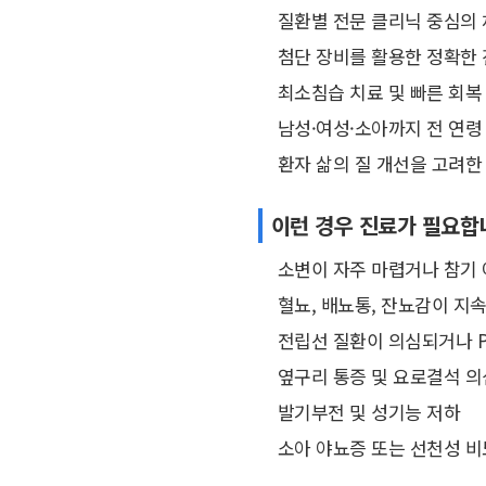
질환별 전문 클리닉 중심의
첨단 장비를 활용한 정확한
최소침습 치료 및 빠른 회복
남성·여성·소아까지 전 연령
환자 삶의 질 개선을 고려한
이런 경우 진료가 필요합
소변이 자주 마렵거나 참기
혈뇨, 배뇨통, 잔뇨감이 지
전립선 질환이 의심되거나 P
옆구리 통증 및 요로결석 의
발기부전 및 성기능 저하
소아 야뇨증 또는 선천성 비