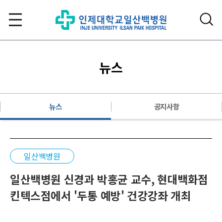
뉴스
뉴스
공지사항
일산백병원
일산백병원 신경과 박홍균 교수, 현대백화점
킨텍스점에서 '두통 예방' 건강강좌 개최