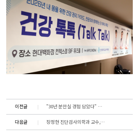
이전글
"30년 분만실 경험 담았다" 일산백병원 산부인과 한정열 교수, 『인구, 양보다 질』 출간
다음글
장정현 진단검사의학과 교수, 24년 데이터 분석 B형 연쇄상구균 검출·내성 증가 확인