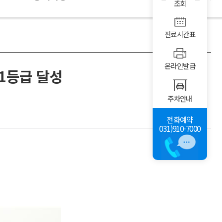
조회
진료시간표
온라인발급
 1등급 달성
주차안내
전화예약
031)910-7000