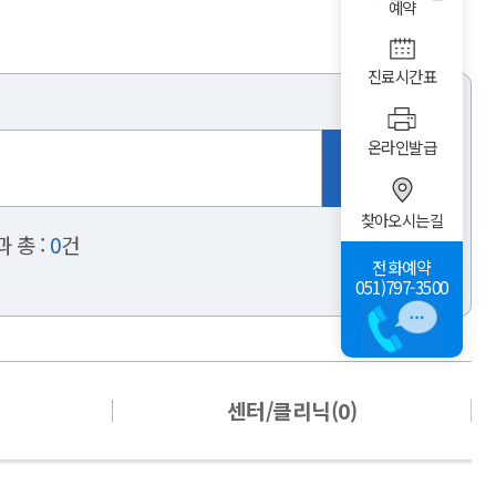
예약
진료시간표
온라인발급
찾아오시는길
 총 :
0
건
전화예약
051)797-3500
센터/클리닉(0)