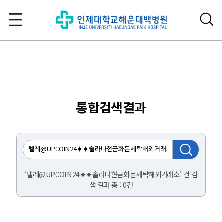
통합검색결과
‘텔레@UPCOIN24⯌⯌솔라나현금화돈세탁해외거래소’ 건 검
색 결과 총 :
0
건