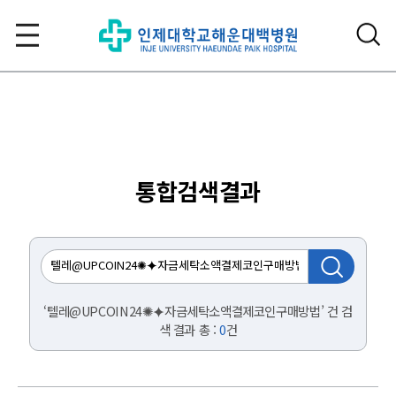
통합검색결과
‘텔레@UPCOIN24✺⯌자금세탁소액결제코인구매방법’ 건 검
색 결과 총 :
0
건