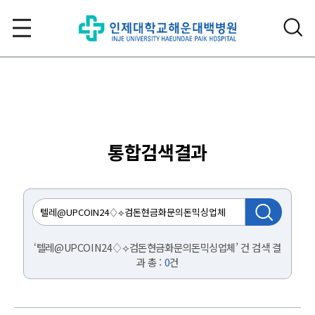
통합검색결과
‘텔레@UPCOIN24♢⟡검돈현금화문의돈믹싱업체’ 건 검색 결
과 총 :
0
건