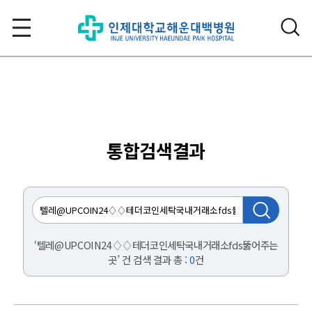
통합검색결과
‘텔레@UPCOIN24♢♢테더코인세탁국내거래소fds뚫어주는
곳’ 건 검색 결과 총 :
0
건