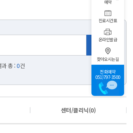
예약
진료시간표
온라인발급
찾아오시는길
과 총 :
0
건
전화예약
051)797-3500
센터/클리닉(0)