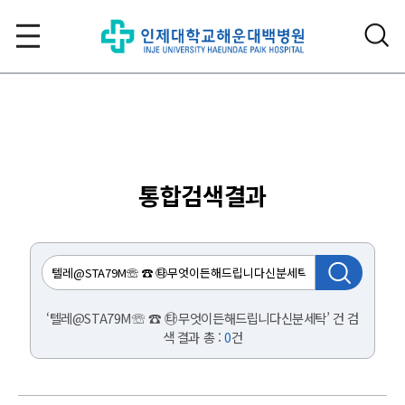
통합검색결과
‘텔레@STA79M☏ ☎ ㉹무엇이든해드립니다신분세탁’ 건 검
색 결과 총 :
0
건