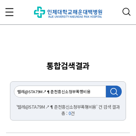
통합검색결과
‘텔레@STA79M↗¶춘천흥신소청부폭행비용’ 건 검색 결과
총 :
0
건