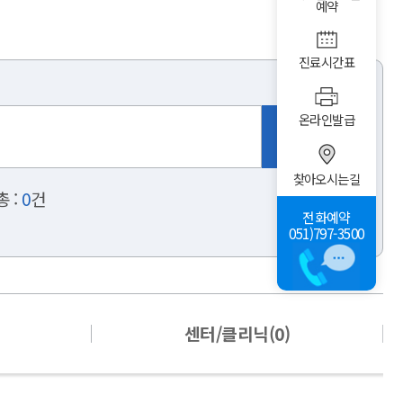
예약
진료시간표
온라인발급
찾아오시는길
 :
0
건
전화예약
051)797-3500
센터/클리닉(0)