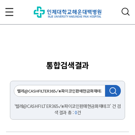
통합검색결과
‘텔레@CASHFILTER365✓⨳파이코인판매현금화재테크’ 건 검
색 결과 총 :
0
건