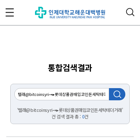
통합검색결과
‘텔래@bitcoinsyri➙▸롯데상품권매입코인돈세탁테더거래’
건 검색 결과 총 :
0
건