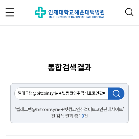
통합검색결과
‘텔래그램@bitcoinsyri▸⯌빗썸코인추적비트코인판매사이트’
건 검색 결과 총 :
0
건