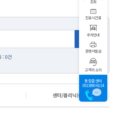
조회
진료시간표
주차안내
증명서발급
 :
0
건
고객의 소리
통합콜센터
051)890-6114
센터/클리닉(0)