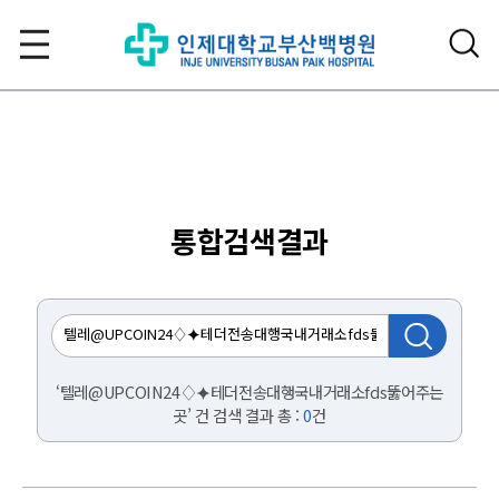
통합검색결과
‘텔레@UPCOIN24♢⯌테더전송대행국내거래소fds뚫어주는
곳’ 건 검색 결과 총 :
0
건