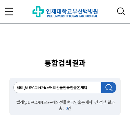
통합검색결과
‘텔레@UPCOIN24▸♦해외선물현금인출돈세탁’ 건 검색 결과
총 :
0
건