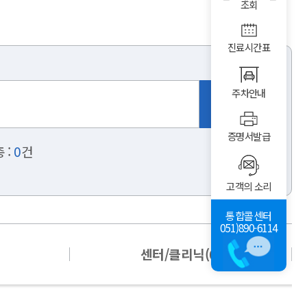
조회
진료시간표
주차안내
증명서발급
 :
0
건
고객의 소리
통합콜센터
051)890-6114
센터/클리닉(0)