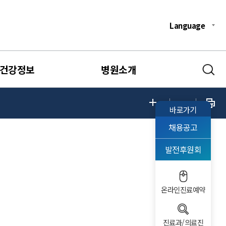
Language
건강정보
병원소개
바로가기
채용공고
발전후원회
온라인진료예약
진료과/의료진