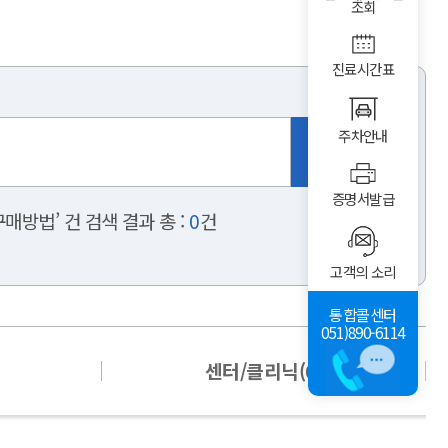
조회
진료시간표
주차안내
증명서발급
법’ 건 검색 결과 총 :
0
건
고객의 소리
통합콜센터
051)890-6114
센터/클리닉(0)