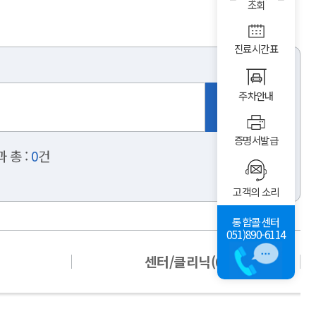
조회
진료시간표
주차안내
증명서발급
 총 :
0
건
고객의 소리
통합콜센터
051)890-6114
센터/클리닉(0)