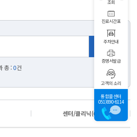
조회
진료시간표
주차안내
증명서발급
 총 :
0
건
고객의 소리
통합콜센터
051)890-6114
센터/클리닉(0)