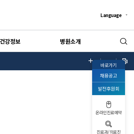
Language
건강정보
병원소개
바로가기
채용공고
발전후원회
온라인진료예약
진료과/의료진