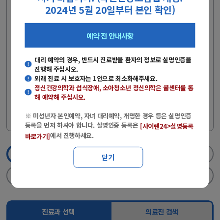
(주말·공휴일 제외)
2024년 5월 20일부터 본인 확인)
- 당일 외래 진료를 원하는 경우에는 콜센터로 전화문의 후 방문해주
시기 바랍니다.
예약 전 안내사항
- 전화예약 : 051-890-6114
- 상담시간 : 평일(08:00~17:00), 토요일(08:00~12:00)
대리 예약의 경우, 반드시 진료받을 환자의 정보로 실명인증을
진행해 주십시오.
※ 미성년자 본인예약, 자녀 대리예약, 개명한 경우 등은 실명인증
외래 진료 시 보호자는 1인으로 최소화해주세요.
등록을 먼저 하셔야 합니다.
정신건강의학과 섭식장애, 소아청소년 정신의학
은 콜센터를 통
해 예약해 주십시오.
※ 실명인증 등록은
에서 진행하세
[사이렌24>실명등록 바로가기]
요.
※ 미성년자 본인예약, 자녀 대리예약, 개명한 경우 등은 실명인증
등록을 먼저 하셔야 합니다. 실명인증 등록은
[사이렌24>실명등록
에서 진행하세요.
바로가기]
1단계
진료과/의료진선택
2단계
실명인증
닫기
3단계
날짜/진료시간선택
4단계
신청완료
진료과 선택
의료진 검색