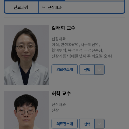
진료과명
김태희 교수
신장내과
이식, 만성콩팥병, 사구체신염,
혈액투석, 복막투석, 급성신손상,
신장기증자(매월 넷째 주 화요일-오후)
의료진소개
선택
허혁 교수
신장내과
신장
의료진소개
선택