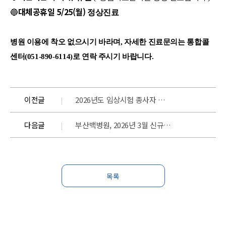
대체공휴일 5/25(월)
🔵
정상진료
병원 이용에 착오 없으시기 바라며,
자세한 진료문의는 통합콜
센터(051-890-6114)로 연락 주시기 바랍니다.
이전글
2026년도 임상시험 종사자 교육 개최 “제19회 시험자, IRB위원 및 CRC 신규자,심화,보수 공통교육과정”
다음글
부산백병원, 2026년 3월 신규 의료진을 소개합니다
목록