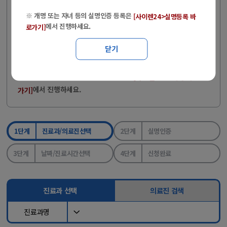
비자검진 문의 : 051-797-0371, 0372 (단, 비자검진은 온라인
※ 개명 또는 자녀 등의 실명인증 등록은
[사이렌24>실명등록 바
예약도 가능)
에서 진행하세요.
로가기]
병원 방문 시, 반드시 신분증을 지참해 주시기 바랍니다.
닫기
(2024.05.20 국민건강보험법 개정)
※ 개명 또는 자녀 등의 실명인증 등록은
[사이렌24>실명등록 바로
에서 진행하세요.
가기]
1단계
진료과/의료진선택
2단계
실명인증
3단계
날짜/진료시간선택
4단계
신청완료
진료과 선택
의료진 검색
진료과명