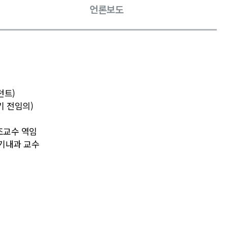
언론보도
던트)
화기 전임의)
조교수 역임
기내과 교수