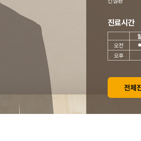
간질환
진료시간
오전
오후
전체