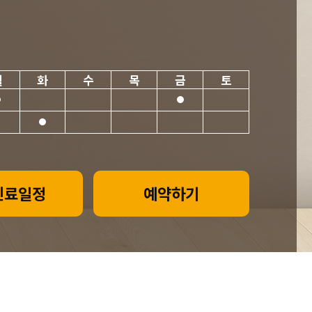
월
화
수
목
금
토
진료일정
예약하기