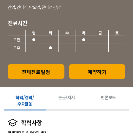
간암, 간이식, 담도암, 전이성 간암
진료시간
월
화
수
목
금
토
오전
오후
전체진료일정
예약하기
학력/경력/
논문/저서
언론보도
주요활동
학력사항
연세대학교 의과대학 졸업