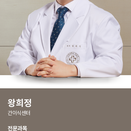
왕희정
간이식센터
전문과목